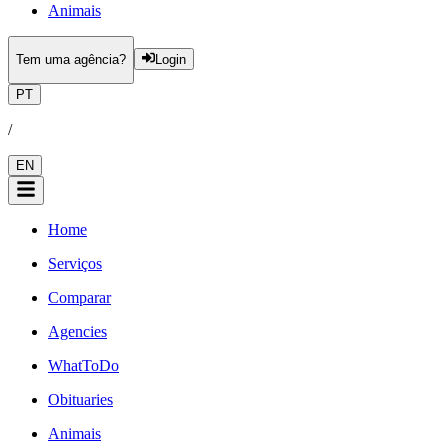
Animais
Tem uma agência?
Login
PT
/
EN
Home
Serviços
Comparar
Agencies
WhatToDo
Obituaries
Animais