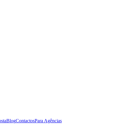
osta
Blog
Contactos
Para Agências