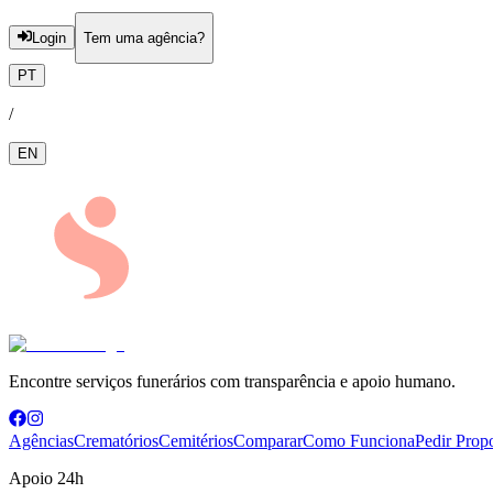
Login
Tem uma agência?
PT
/
EN
Encontre serviços funerários com transparência e apoio humano.
Agências
Crematórios
Cemitérios
Comparar
Como Funciona
Pedir Prop
Apoio 24h