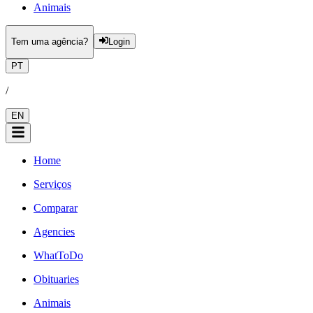
Animais
Tem uma agência?
Login
PT
/
EN
Home
Serviços
Comparar
Agencies
WhatToDo
Obituaries
Animais