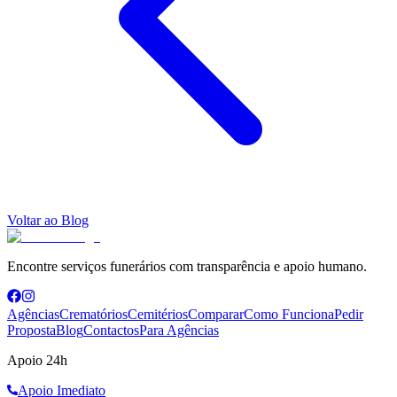
Voltar ao Blog
Encontre serviços funerários com transparência e apoio humano.
Agências
Crematórios
Cemitérios
Comparar
Como Funciona
Pedir
Proposta
Blog
Contactos
Para Agências
Apoio 24h
Apoio Imediato