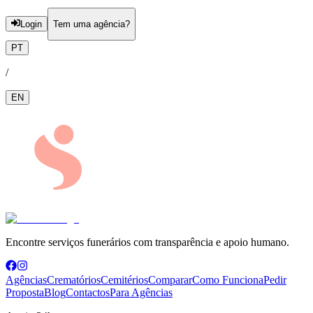
Login
Tem uma agência?
PT
/
EN
Encontre serviços funerários com transparência e apoio humano.
Agências
Crematórios
Cemitérios
Comparar
Como Funciona
Pedir
Proposta
Blog
Contactos
Para Agências