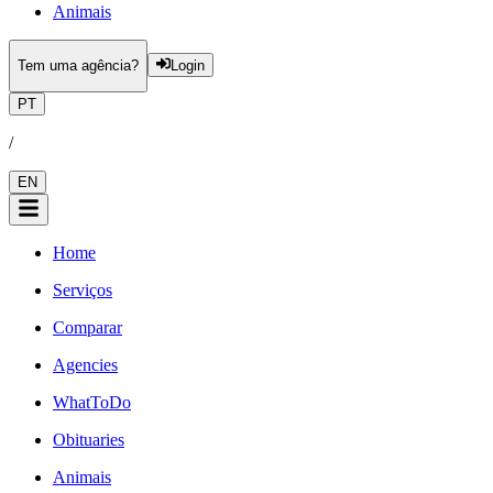
Animais
Tem uma agência?
Login
PT
/
EN
Home
Serviços
Comparar
Agencies
WhatToDo
Obituaries
Animais