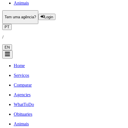
Animais
Tem uma agência?
Login
PT
/
EN
Home
Serviços
Comparar
Agencies
WhatToDo
Obituaries
Animais