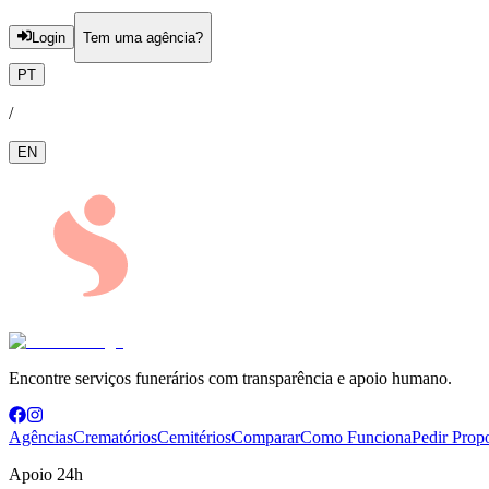
Login
Tem uma agência?
PT
/
EN
Encontre serviços funerários com transparência e apoio humano.
Agências
Crematórios
Cemitérios
Comparar
Como Funciona
Pedir Prop
Apoio 24h