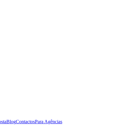
osta
Blog
Contactos
Para Agências