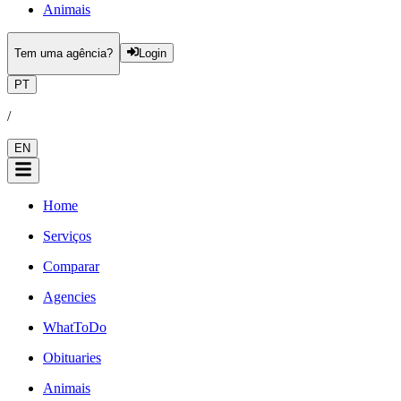
Animais
Tem uma agência?
Login
PT
/
EN
Home
Serviços
Comparar
Agencies
WhatToDo
Obituaries
Animais