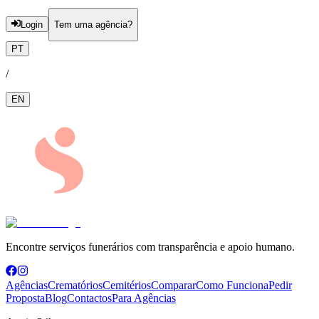
Login
Tem uma agência?
PT
/
EN
Encontre serviços funerários com transparência e apoio humano.
Agências
Crematórios
Cemitérios
Comparar
Como Funciona
Pedir
Proposta
Blog
Contactos
Para Agências