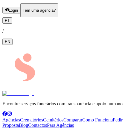
Login
Tem uma agência?
PT
/
EN
Encontre serviços funerários com transparência e apoio humano.
Agências
Crematórios
Cemitérios
Comparar
Como Funciona
Pedir
Proposta
Blog
Contactos
Para Agências