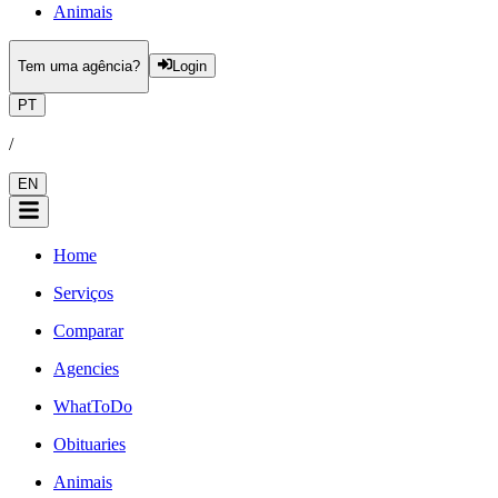
Animais
Tem uma agência?
Login
PT
/
EN
Home
Serviços
Comparar
Agencies
WhatToDo
Obituaries
Animais