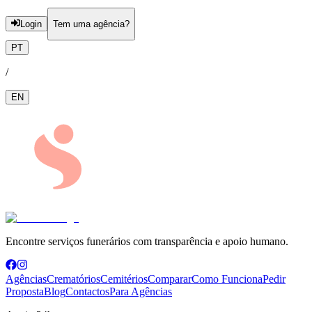
Login
Tem uma agência?
PT
/
EN
Encontre serviços funerários com transparência e apoio humano.
Agências
Crematórios
Cemitérios
Comparar
Como Funciona
Pedir
Proposta
Blog
Contactos
Para Agências