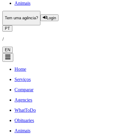
Animais
Tem uma agência?
Login
PT
/
EN
Home
Serviços
Comparar
Agencies
WhatToDo
Obituaries
Animais