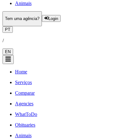
Animais
Tem uma agência?
Login
PT
/
EN
Home
Serviços
Comparar
Agencies
WhatToDo
Obituaries
Animais