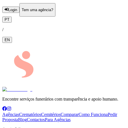
Login
Tem uma agência?
PT
/
EN
Encontre serviços funerários com transparência e apoio humano.
Agências
Crematórios
Cemitérios
Comparar
Como Funciona
Pedir
Proposta
Blog
Contactos
Para Agências