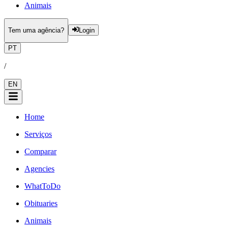
Animais
Tem uma agência?
Login
PT
/
EN
Home
Serviços
Comparar
Agencies
WhatToDo
Obituaries
Animais