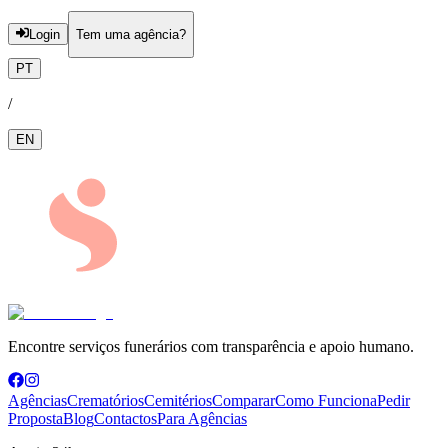
Login
Tem uma agência?
PT
/
EN
Encontre serviços funerários com transparência e apoio humano.
Agências
Crematórios
Cemitérios
Comparar
Como Funciona
Pedir
Proposta
Blog
Contactos
Para Agências