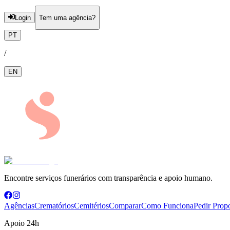
Login
Tem uma agência?
PT
/
EN
Encontre serviços funerários com transparência e apoio humano.
Agências
Crematórios
Cemitérios
Comparar
Como Funciona
Pedir Prop
Apoio 24h