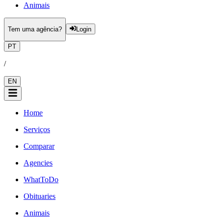
Animais
Tem uma agência?
Login
PT
/
EN
Home
Serviços
Comparar
Agencies
WhatToDo
Obituaries
Animais