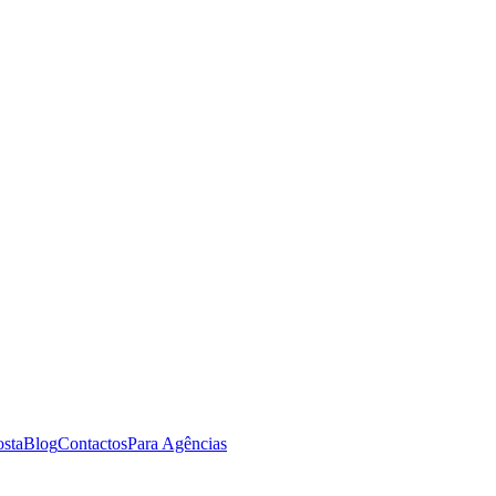
osta
Blog
Contactos
Para Agências