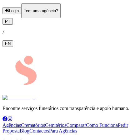
Login
Tem uma agência?
PT
/
EN
Encontre serviços funerários com transparência e apoio humano.
Agências
Crematórios
Cemitérios
Comparar
Como Funciona
Pedir
Proposta
Blog
Contactos
Para Agências