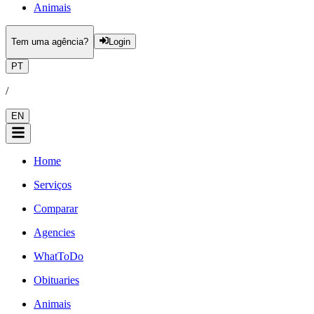
Animais
Tem uma agência?
Login
PT
/
EN
Home
Serviços
Comparar
Agencies
WhatToDo
Obituaries
Animais