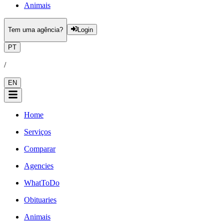
Animais
Tem uma agência?
Login
PT
/
EN
Home
Serviços
Comparar
Agencies
WhatToDo
Obituaries
Animais