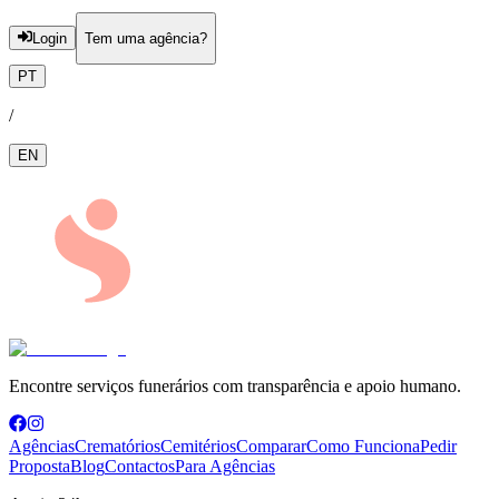
Login
Tem uma agência?
PT
/
EN
Encontre serviços funerários com transparência e apoio humano.
Agências
Crematórios
Cemitérios
Comparar
Como Funciona
Pedir
Proposta
Blog
Contactos
Para Agências