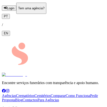
Login
Tem uma agência?
PT
/
EN
Encontre serviços funerários com transparência e apoio humano.
Agências
Crematórios
Cemitérios
Comparar
Como Funciona
Pedir
Proposta
Blog
Contactos
Para Agências