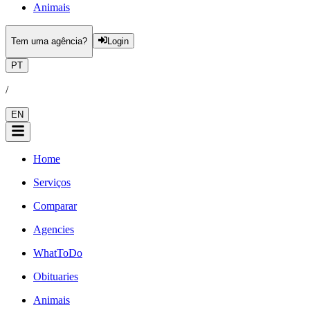
Animais
Tem uma agência?
Login
PT
/
EN
Home
Serviços
Comparar
Agencies
WhatToDo
Obituaries
Animais