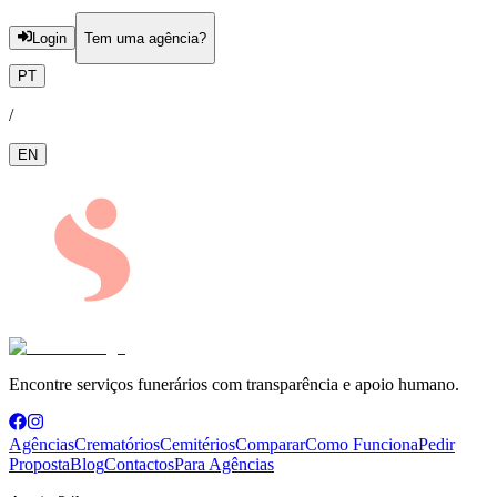
Login
Tem uma agência?
PT
/
EN
Encontre serviços funerários com transparência e apoio humano.
Agências
Crematórios
Cemitérios
Comparar
Como Funciona
Pedir
Proposta
Blog
Contactos
Para Agências