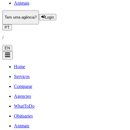
Animais
Tem uma agência?
Login
PT
/
EN
Home
Serviços
Comparar
Agencies
WhatToDo
Obituaries
Animais