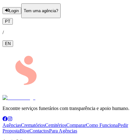
Login
Tem uma agência?
PT
/
EN
Encontre serviços funerários com transparência e apoio humano.
Agências
Crematórios
Cemitérios
Comparar
Como Funciona
Pedir
Proposta
Blog
Contactos
Para Agências