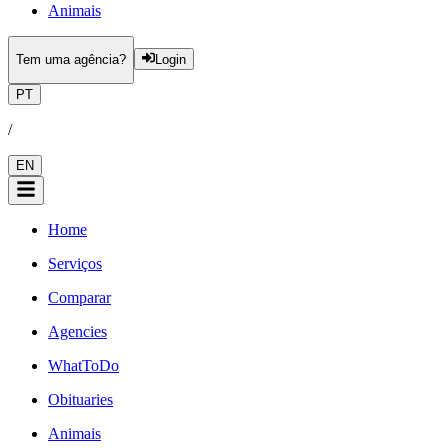
Animais
Tem uma agência?
Login
PT
/
EN
Home
Serviços
Comparar
Agencies
WhatToDo
Obituaries
Animais