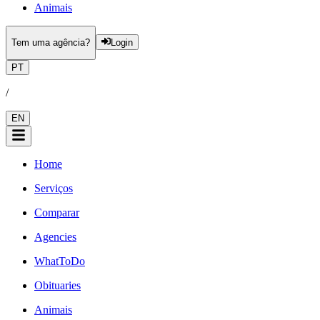
Animais
Tem uma agência?
Login
PT
/
EN
Home
Serviços
Comparar
Agencies
WhatToDo
Obituaries
Animais