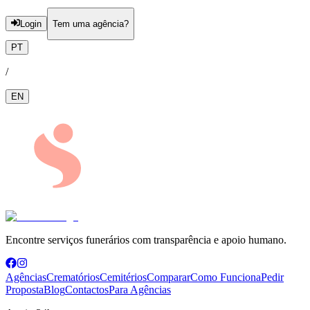
Login
Tem uma agência?
PT
/
EN
Encontre serviços funerários com transparência e apoio humano.
Agências
Crematórios
Cemitérios
Comparar
Como Funciona
Pedir
Proposta
Blog
Contactos
Para Agências