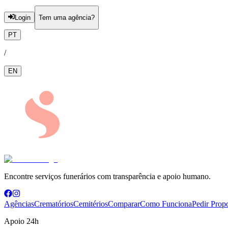
Login
Tem uma agência?
PT
/
EN
Encontre serviços funerários com transparência e apoio humano.
Agências
Crematórios
Cemitérios
Comparar
Como Funciona
Pedir Prop
Apoio 24h