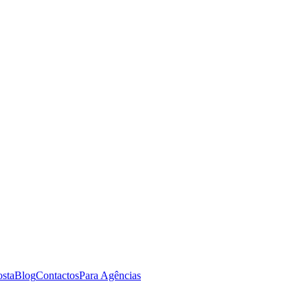
osta
Blog
Contactos
Para Agências