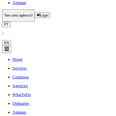
Animais
Tem uma agência?
Login
PT
/
EN
Home
Serviços
Comparar
Agencies
WhatToDo
Obituaries
Animais