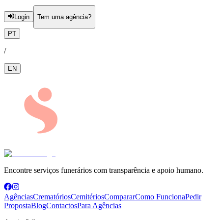
Login
Tem uma agência?
PT
/
EN
Encontre serviços funerários com transparência e apoio humano.
Agências
Crematórios
Cemitérios
Comparar
Como Funciona
Pedir
Proposta
Blog
Contactos
Para Agências