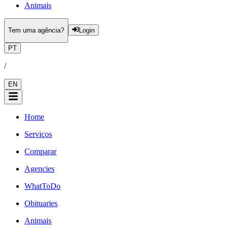
Animais
Tem uma agência?
Login
PT
/
EN
Home
Serviços
Comparar
Agencies
WhatToDo
Obituaries
Animais