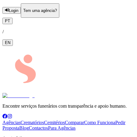
Login
Tem uma agência?
PT
/
EN
Encontre serviços funerários com transparência e apoio humano.
Agências
Crematórios
Cemitérios
Comparar
Como Funciona
Pedir
Proposta
Blog
Contactos
Para Agências