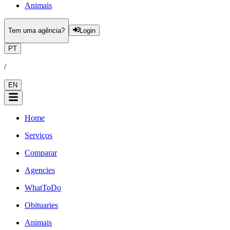
Animais
Tem uma agência?
Login
PT
/
EN
Home
Serviços
Comparar
Agencies
WhatToDo
Obituaries
Animais