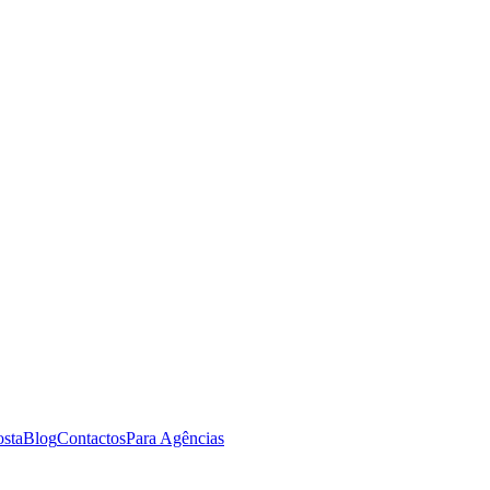
osta
Blog
Contactos
Para Agências