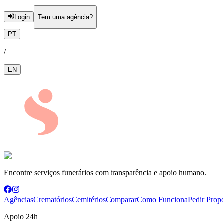
Login
Tem uma agência?
PT
/
EN
Encontre serviços funerários com transparência e apoio humano.
Agências
Crematórios
Cemitérios
Comparar
Como Funciona
Pedir Prop
Apoio 24h