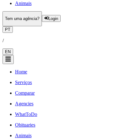
Animais
Tem uma agência?
Login
PT
/
EN
Home
Serviços
Comparar
Agencies
WhatToDo
Obituaries
Animais