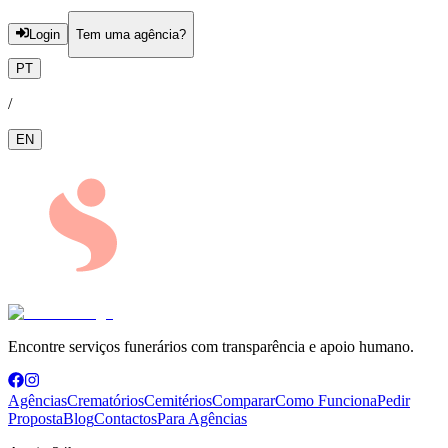
Login
Tem uma agência?
PT
/
EN
Encontre serviços funerários com transparência e apoio humano.
Agências
Crematórios
Cemitérios
Comparar
Como Funciona
Pedir
Proposta
Blog
Contactos
Para Agências