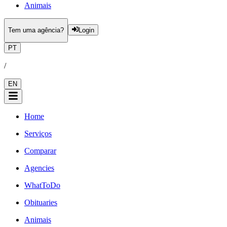
Animais
Tem uma agência?
Login
PT
/
EN
Home
Serviços
Comparar
Agencies
WhatToDo
Obituaries
Animais