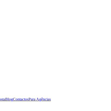
osta
Blog
Contactos
Para Agências