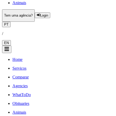
Animais
Tem uma agência?
Login
PT
/
EN
Home
Serviços
Comparar
Agencies
WhatToDo
Obituaries
Animais