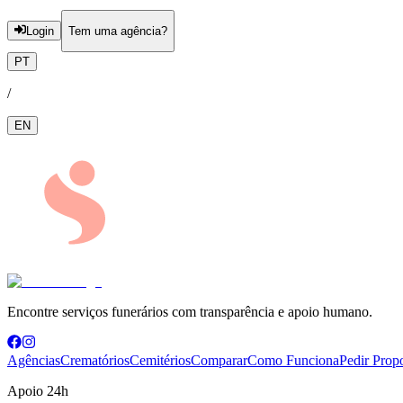
Login
Tem uma agência?
PT
/
EN
Encontre serviços funerários com transparência e apoio humano.
Agências
Crematórios
Cemitérios
Comparar
Como Funciona
Pedir Prop
Apoio 24h