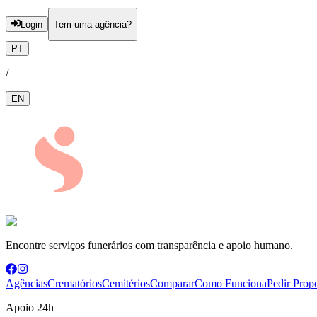
Login
Tem uma agência?
PT
/
EN
Encontre serviços funerários com transparência e apoio humano.
Agências
Crematórios
Cemitérios
Comparar
Como Funciona
Pedir Prop
Apoio 24h