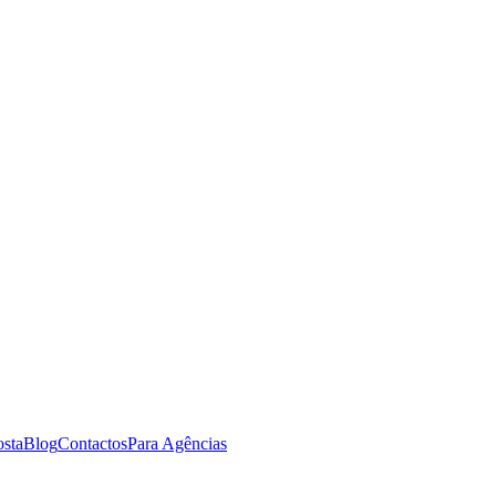
osta
Blog
Contactos
Para Agências