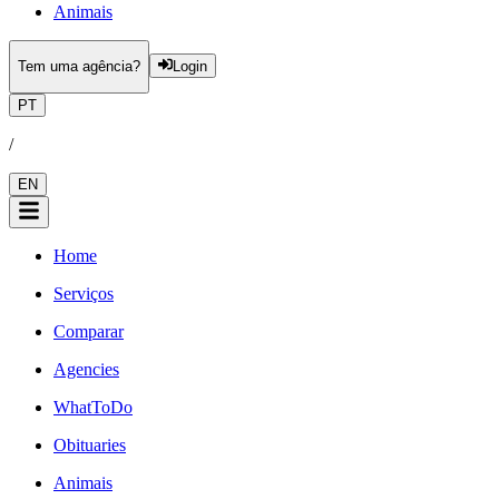
Animais
Tem uma agência?
Login
PT
/
EN
Home
Serviços
Comparar
Agencies
WhatToDo
Obituaries
Animais