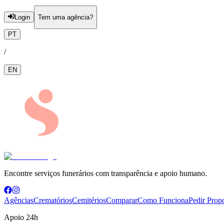
Login
Tem uma agência?
PT
/
EN
Encontre serviços funerários com transparência e apoio humano.
Agências
Crematórios
Cemitérios
Comparar
Como Funciona
Pedir Prop
Apoio 24h