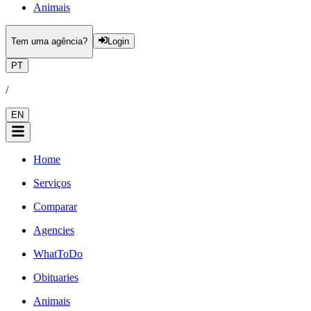
Animais
Tem uma agência?
Login
PT
/
EN
Home
Serviços
Comparar
Agencies
WhatToDo
Obituaries
Animais