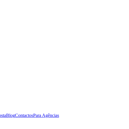
osta
Blog
Contactos
Para Agências