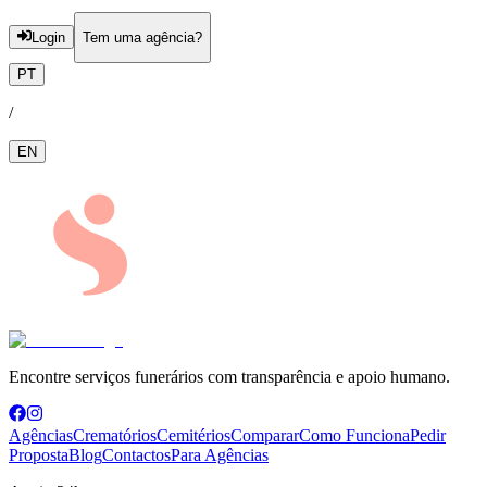
Login
Tem uma agência?
PT
/
EN
Encontre serviços funerários com transparência e apoio humano.
Agências
Crematórios
Cemitérios
Comparar
Como Funciona
Pedir
Proposta
Blog
Contactos
Para Agências