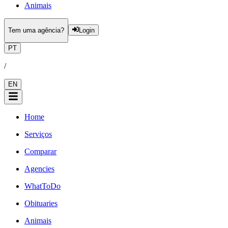
Animais
Tem uma agência?
Login
PT
/
EN
Home
Serviços
Comparar
Agencies
WhatToDo
Obituaries
Animais