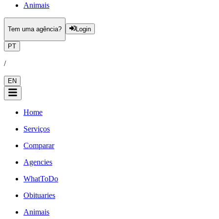
Animais
Tem uma agência?
Login
PT
/
EN
Home
Serviços
Comparar
Agencies
WhatToDo
Obituaries
Animais