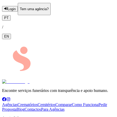
Login
Tem uma agência?
PT
/
EN
Encontre serviços funerários com transparência e apoio humano.
Agências
Crematórios
Cemitérios
Comparar
Como Funciona
Pedir
Proposta
Blog
Contactos
Para Agências