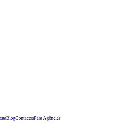
osta
Blog
Contactos
Para Agências