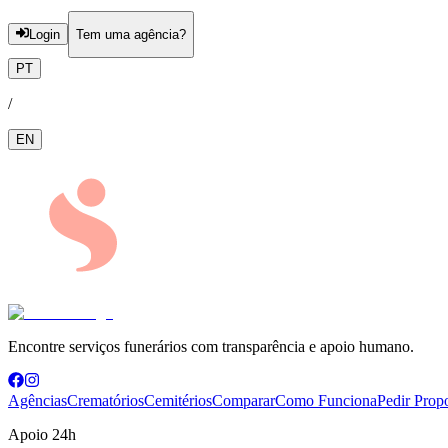
Login
Tem uma agência?
PT
/
EN
Encontre serviços funerários com transparência e apoio humano.
Agências
Crematórios
Cemitérios
Comparar
Como Funciona
Pedir Prop
Apoio 24h