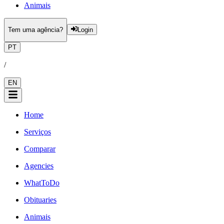
Animais
Tem uma agência?
Login
PT
/
EN
Home
Serviços
Comparar
Agencies
WhatToDo
Obituaries
Animais