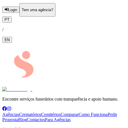
Login
Tem uma agência?
PT
/
EN
Encontre serviços funerários com transparência e apoio humano.
Agências
Crematórios
Cemitérios
Comparar
Como Funciona
Pedir
Proposta
Blog
Contactos
Para Agências