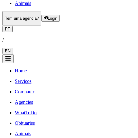
Animais
Tem uma agência?
Login
PT
/
EN
Home
Serviços
Comparar
Agencies
WhatToDo
Obituaries
Animais