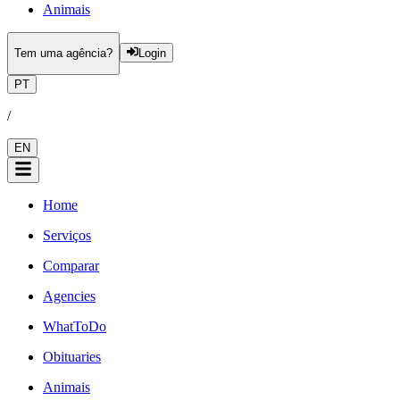
Animais
Tem uma agência?
Login
PT
/
EN
Home
Serviços
Comparar
Agencies
WhatToDo
Obituaries
Animais