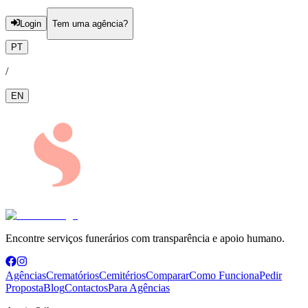
Login
Tem uma agência?
PT
/
EN
Encontre serviços funerários com transparência e apoio humano.
Agências
Crematórios
Cemitérios
Comparar
Como Funciona
Pedir
Proposta
Blog
Contactos
Para Agências