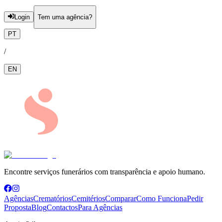
Login
Tem uma agência?
PT
/
EN
Encontre serviços funerários com transparência e apoio humano.
Agências
Crematórios
Cemitérios
Comparar
Como Funciona
Pedir
Proposta
Blog
Contactos
Para Agências