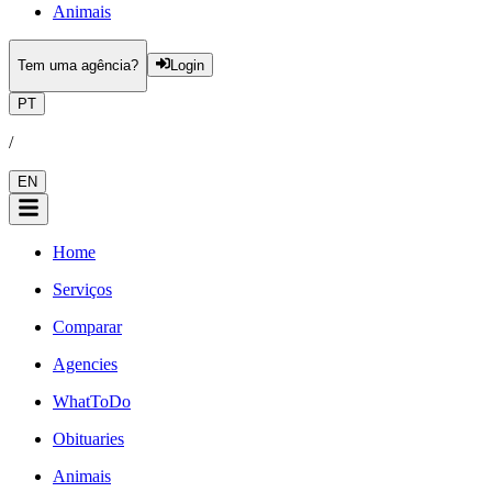
Animais
Tem uma agência?
Login
PT
/
EN
Home
Serviços
Comparar
Agencies
WhatToDo
Obituaries
Animais