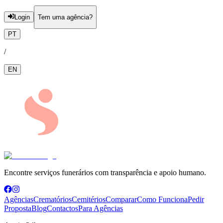
Login
Tem uma agência?
PT
/
EN
Encontre serviços funerários com transparência e apoio humano.
Agências
Crematórios
Cemitérios
Comparar
Como Funciona
Pedir
Proposta
Blog
Contactos
Para Agências