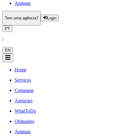
Animais
Tem uma agência?
Login
PT
/
EN
Home
Serviços
Comparar
Agencies
WhatToDo
Obituaries
Animais