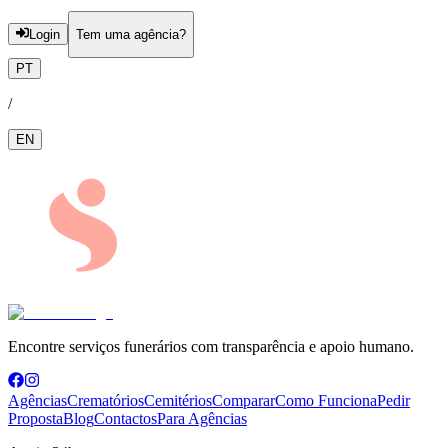
Login
Tem uma agência?
PT
/
EN
Encontre serviços funerários com transparência e apoio humano.
Agências
Crematórios
Cemitérios
Comparar
Como Funciona
Pedir
Proposta
Blog
Contactos
Para Agências