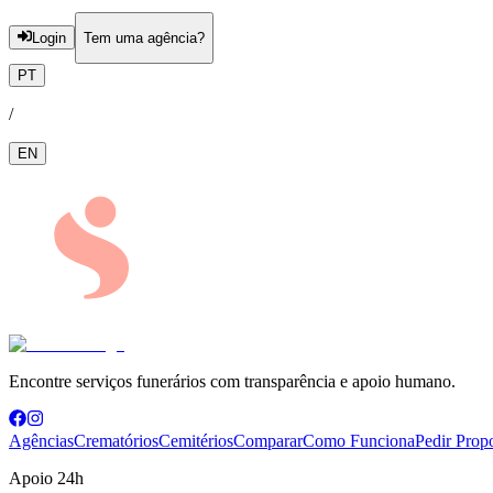
Login
Tem uma agência?
PT
/
EN
Encontre serviços funerários com transparência e apoio humano.
Agências
Crematórios
Cemitérios
Comparar
Como Funciona
Pedir Prop
Apoio 24h