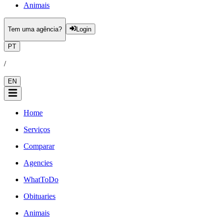
Animais
Tem uma agência?
Login
PT
/
EN
Home
Serviços
Comparar
Agencies
WhatToDo
Obituaries
Animais