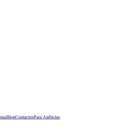
osta
Blog
Contactos
Para Agências