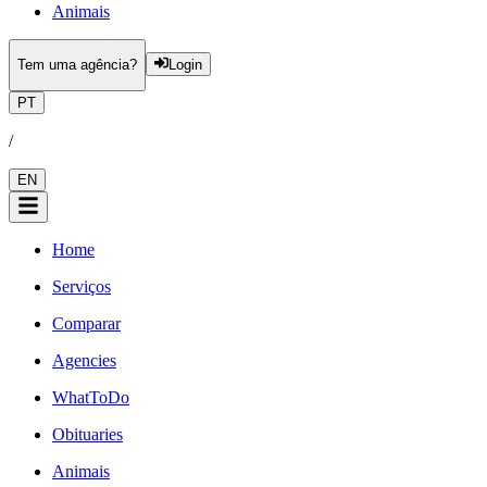
Animais
Tem uma agência?
Login
PT
/
EN
Home
Serviços
Comparar
Agencies
WhatToDo
Obituaries
Animais