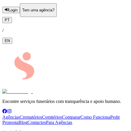
Login
Tem uma agência?
PT
/
EN
Encontre serviços funerários com transparência e apoio humano.
Agências
Crematórios
Cemitérios
Comparar
Como Funciona
Pedir
Proposta
Blog
Contactos
Para Agências