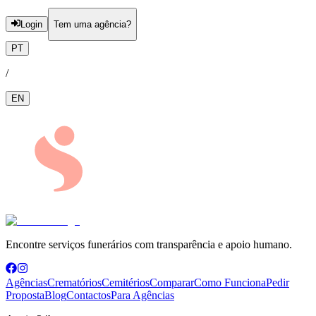
Login
Tem uma agência?
PT
/
EN
Encontre serviços funerários com transparência e apoio humano.
Agências
Crematórios
Cemitérios
Comparar
Como Funciona
Pedir
Proposta
Blog
Contactos
Para Agências