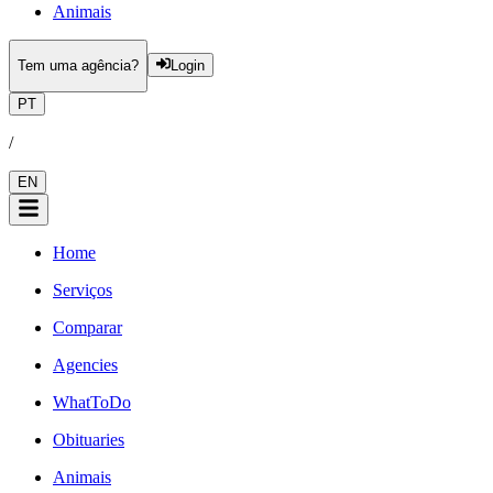
Animais
Tem uma agência?
Login
PT
/
EN
Home
Serviços
Comparar
Agencies
WhatToDo
Obituaries
Animais