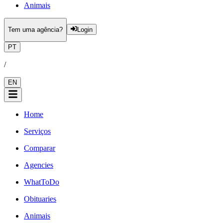
Animais
Tem uma agência?
Login
PT
/
EN
Home
Serviços
Comparar
Agencies
WhatToDo
Obituaries
Animais