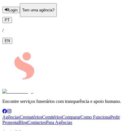
Login
Tem uma agência?
PT
/
EN
Encontre serviços funerários com transparência e apoio humano.
Agências
Crematórios
Cemitérios
Comparar
Como Funciona
Pedir
Proposta
Blog
Contactos
Para Agências