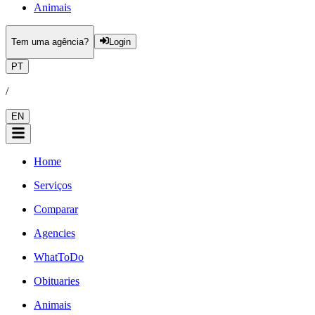
Animais
Tem uma agência?
Login
PT
/
EN
Home
Serviços
Comparar
Agencies
WhatToDo
Obituaries
Animais