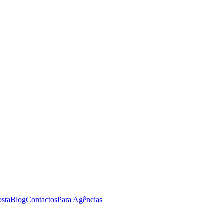
osta
Blog
Contactos
Para Agências