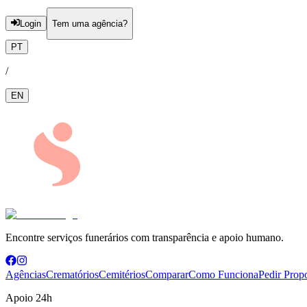
Login
Tem uma agência?
PT
/
EN
Encontre serviços funerários com transparência e apoio humano.
Agências
Crematórios
Cemitérios
Comparar
Como Funciona
Pedir Prop
Apoio 24h