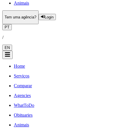
Animais
Tem uma agência?
Login
PT
/
EN
Home
Serviços
Comparar
Agencies
WhatToDo
Obituaries
Animais