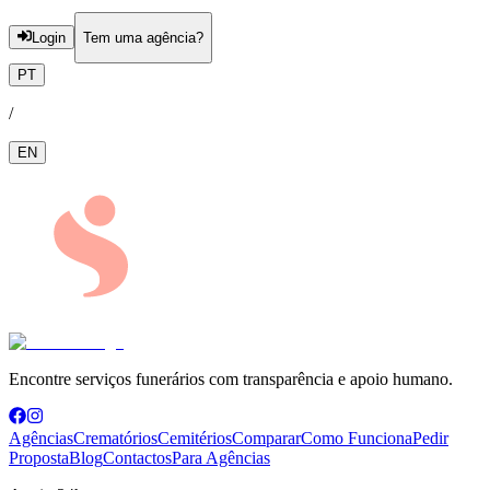
Login
Tem uma agência?
PT
/
EN
Encontre serviços funerários com transparência e apoio humano.
Agências
Crematórios
Cemitérios
Comparar
Como Funciona
Pedir
Proposta
Blog
Contactos
Para Agências