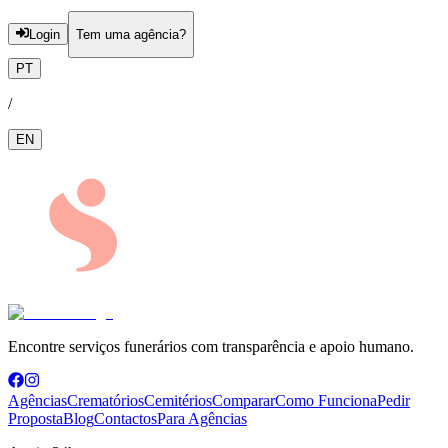
Login
Tem uma agência?
PT
/
EN
Encontre serviços funerários com transparência e apoio humano.
Agências
Crematórios
Cemitérios
Comparar
Como Funciona
Pedir
Proposta
Blog
Contactos
Para Agências