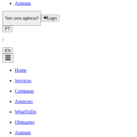
Animais
Tem uma agência?
Login
PT
/
EN
Home
Serviços
Comparar
Agencies
WhatToDo
Obituaries
Animais