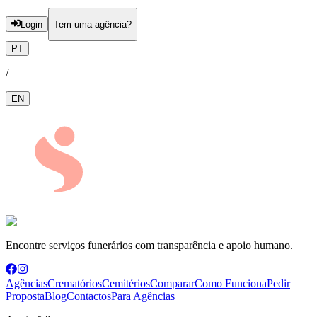
Login
Tem uma agência?
PT
/
EN
Encontre serviços funerários com transparência e apoio humano.
Agências
Crematórios
Cemitérios
Comparar
Como Funciona
Pedir
Proposta
Blog
Contactos
Para Agências