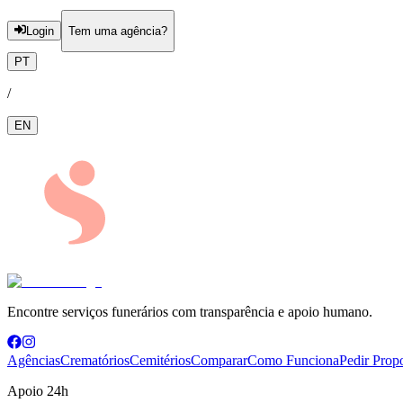
Login
Tem uma agência?
PT
/
EN
Encontre serviços funerários com transparência e apoio humano.
Agências
Crematórios
Cemitérios
Comparar
Como Funciona
Pedir Prop
Apoio 24h