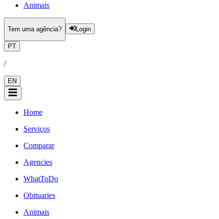
Animais
Tem uma agência?
Login
PT
/
EN
Home
Serviços
Comparar
Agencies
WhatToDo
Obituaries
Animais