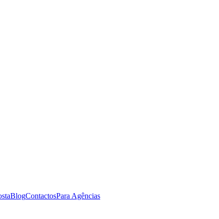
osta
Blog
Contactos
Para Agências