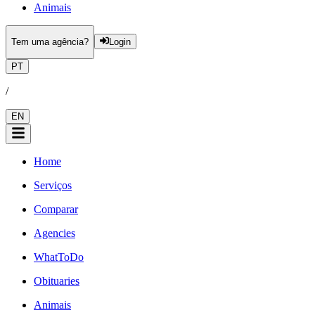
Animais
Tem uma agência?
Login
PT
/
EN
Home
Serviços
Comparar
Agencies
WhatToDo
Obituaries
Animais