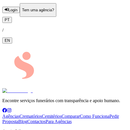
Login
Tem uma agência?
PT
/
EN
Encontre serviços funerários com transparência e apoio humano.
Agências
Crematórios
Cemitérios
Comparar
Como Funciona
Pedir
Proposta
Blog
Contactos
Para Agências