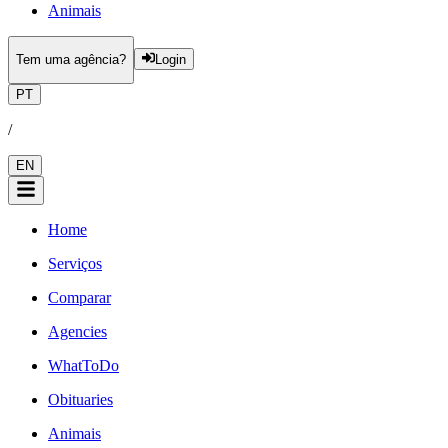
Animais
Tem uma agência?
Login
PT
/
EN
Home
Serviços
Comparar
Agencies
WhatToDo
Obituaries
Animais