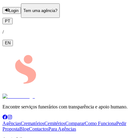
Login
Tem uma agência?
PT
/
EN
Encontre serviços funerários com transparência e apoio humano.
Agências
Crematórios
Cemitérios
Comparar
Como Funciona
Pedir
Proposta
Blog
Contactos
Para Agências