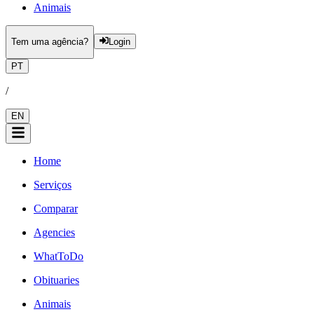
Animais
Tem uma agência?
Login
PT
/
EN
Home
Serviços
Comparar
Agencies
WhatToDo
Obituaries
Animais