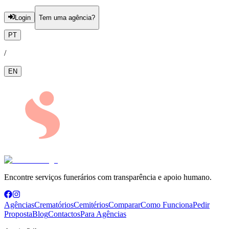
Login
Tem uma agência?
PT
/
EN
Encontre serviços funerários com transparência e apoio humano.
Agências
Crematórios
Cemitérios
Comparar
Como Funciona
Pedir
Proposta
Blog
Contactos
Para Agências