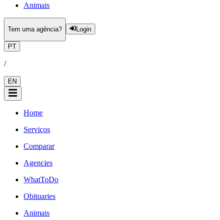
Animais
Tem uma agência?
Login
PT
/
EN
Home
Serviços
Comparar
Agencies
WhatToDo
Obituaries
Animais