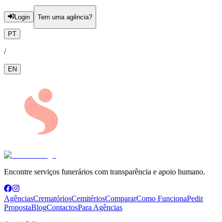
Login
Tem uma agência?
PT
/
EN
Encontre serviços funerários com transparência e apoio humano.
Agências
Crematórios
Cemitérios
Comparar
Como Funciona
Pedir
Proposta
Blog
Contactos
Para Agências