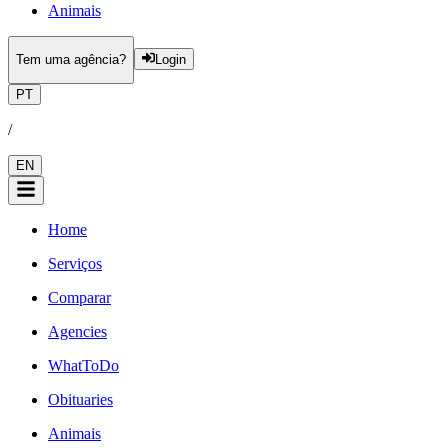
Animais
Tem uma agência?
Login
PT
/
EN
Home
Serviços
Comparar
Agencies
WhatToDo
Obituaries
Animais