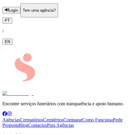
Login
Tem uma agência?
PT
/
EN
Encontre serviços funerários com transparência e apoio humano.
Agências
Crematórios
Cemitérios
Comparar
Como Funciona
Pedir
Proposta
Blog
Contactos
Para Agências