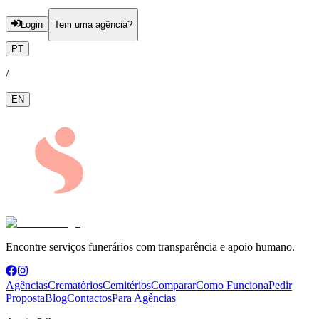
Login
Tem uma agência?
PT
/
EN
Encontre serviços funerários com transparência e apoio humano.
Agências
Crematórios
Cemitérios
Comparar
Como Funciona
Pedir
Proposta
Blog
Contactos
Para Agências