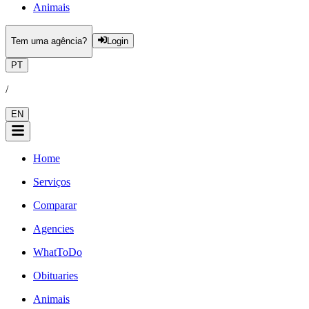
Animais
Tem uma agência?
Login
PT
/
EN
Home
Serviços
Comparar
Agencies
WhatToDo
Obituaries
Animais