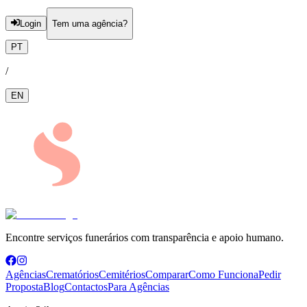
Login
Tem uma agência?
PT
/
EN
Encontre serviços funerários com transparência e apoio humano.
Agências
Crematórios
Cemitérios
Comparar
Como Funciona
Pedir
Proposta
Blog
Contactos
Para Agências