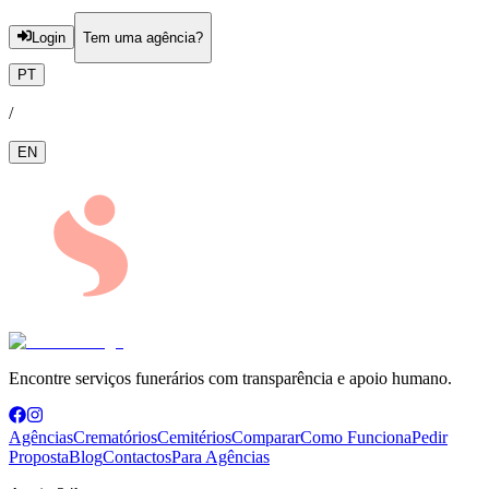
Login
Tem uma agência?
PT
/
EN
Encontre serviços funerários com transparência e apoio humano.
Agências
Crematórios
Cemitérios
Comparar
Como Funciona
Pedir
Proposta
Blog
Contactos
Para Agências