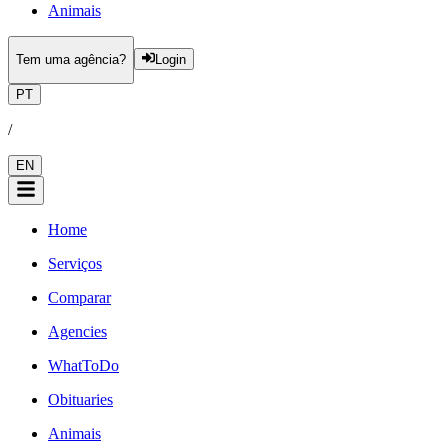
Animais
Tem uma agência?
Login
PT
/
EN
Home
Serviços
Comparar
Agencies
WhatToDo
Obituaries
Animais