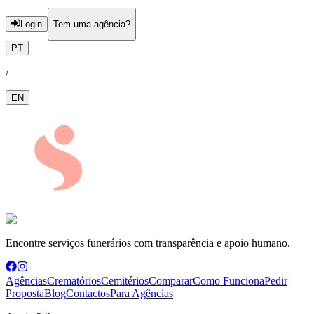
Login
Tem uma agência?
PT
/
EN
Encontre serviços funerários com transparência e apoio humano.
Agências
Crematórios
Cemitérios
Comparar
Como Funciona
Pedir
Proposta
Blog
Contactos
Para Agências