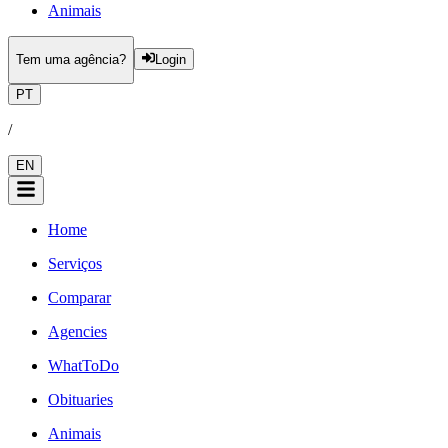
Animais
Tem uma agência?
Login
PT
/
EN
Home
Serviços
Comparar
Agencies
WhatToDo
Obituaries
Animais